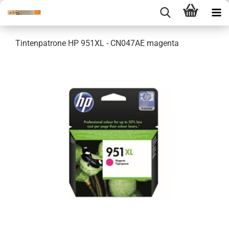
Tintenpatrone HP 951XL - CN047AE magenta