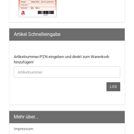
Artikel Schnelleingabe
ARTIKELNUMMER/PZN
Artikelnummer/PZN eingeben und direkt zum Warenkorb
EINGEBEN
hinzufügen!
UND
DIREKT
ZUM
WARENKORB
LOS
HINZUFÜGEN!
Mehr über...
Impressum