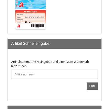
Artikel Schnelleingabe
ARTIKELNUMMER/PZN
Artikelnummer/PZN eingeben und direkt zum Warenkorb
EINGEBEN
hinzufügen!
UND
DIREKT
ZUM
WARENKORB
LOS
HINZUFÜGEN!