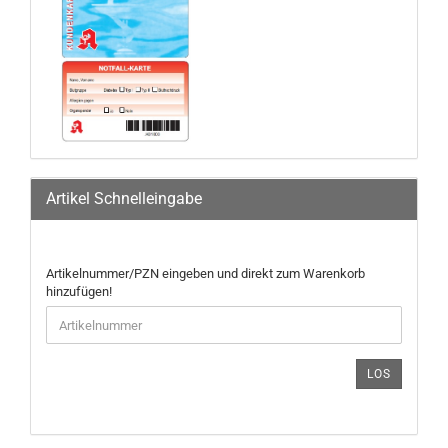
Artikel Schnelleingabe
ARTIKELNUMMER/PZN
Artikelnummer/PZN eingeben und direkt zum Warenkorb
EINGEBEN
hinzufügen!
UND
DIREKT
ZUM
WARENKORB
LOS
HINZUFÜGEN!